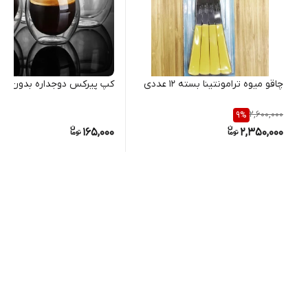
چاقو میوه ترامونتینا بسته ۱۲ عددی
کپ پیرکس دوجداره بدون دس
2,600,000
9
%
165,000
2,350,000